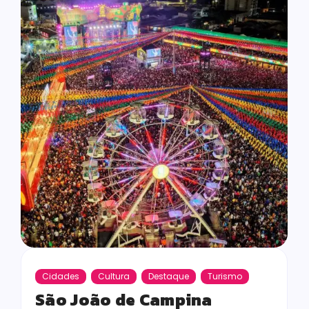
Cidades
Cultura
Destaque
Turismo
São João de Campina