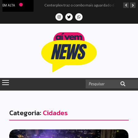
Microdados do Enem 2025 confirmam o ISO Colégio e Cursos entre as quatro melhores escolas da PB
Centerplex traz o combo mais aguardado dos oceanos para estreia de Moana
EM ALTA
Categoria:
Cidades