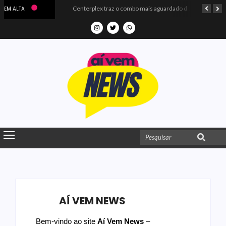
Microdados do Enem 2025 confirmam o ISO Colégio e Cursos entre as quatro melhores escolas da PB
Centerplex traz o combo mais aguardado dos oceanos para estreia de Moana
EM ALTA
AÍ VEM NEWS
B
em-vindo ao site
Aí Vem News
–