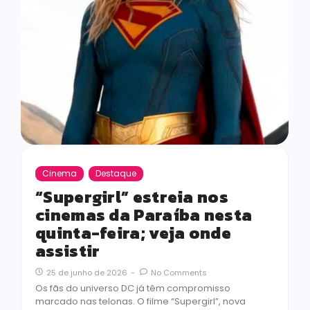
Cinema
Destaque
“Supergirl” estreia nos
cinemas da Paraíba nesta
quinta-feira; veja onde
assistir
25 de junho de 2026
-
No Comments
Os fãs do universo DC já têm compromisso
marcado nas telonas. O filme “Supergirl”, nova