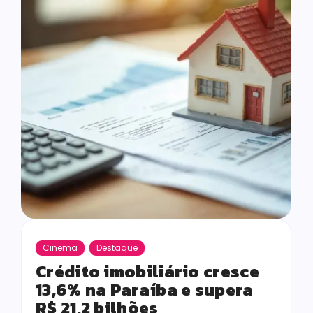
Cinema
Destaque
Crédito imobiliário cresce
13,6% na Paraíba e supera
R$ 21,2 bilhões