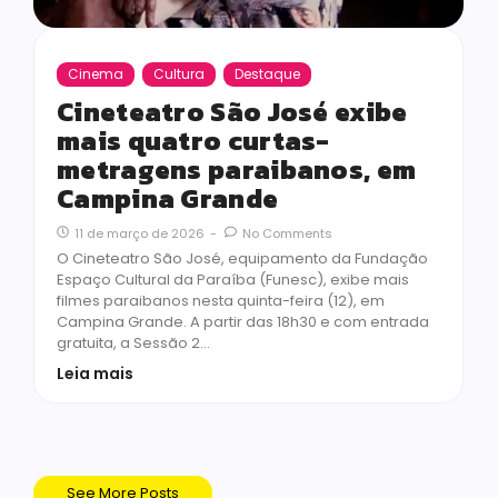
Cinema
Cultura
Destaque
Cineteatro São José exibe
mais quatro curtas-
metragens paraibanos, em
Campina Grande
11 de março de 2026
-
No Comments
O Cineteatro São José, equipamento da Fundação
Espaço Cultural da Paraíba (Funesc), exibe mais
filmes paraibanos nesta quinta-feira (12), em
Campina Grande. A partir das 18h30 e com entrada
gratuita, a Sessão 2…
Leia mais
See More Posts