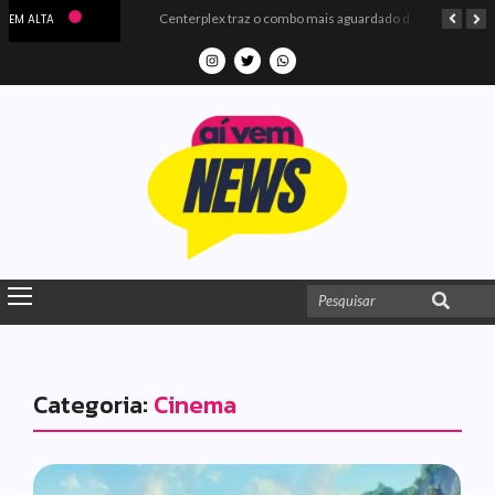
Microdados do Enem 2025 confirmam o ISO Colégio e Cursos entre as quatro melhores escolas da PB
Centerplex traz o combo mais aguardado dos oceanos para estreia de Moana
EM ALTA
Categoria:
Cinema