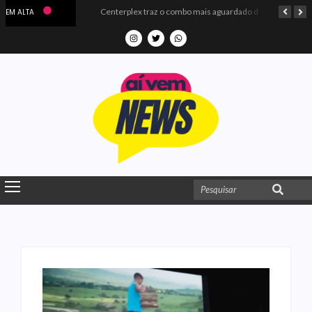
Microdados do Enem 2025 confirmam o ISO Colégio e Cursos entre as quatro melhores escolas da PB
Centerplex traz o combo mais aguardado dos oceanos para estreia de Moana
EM ALTA