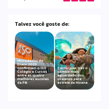
Talvez você goste de:
Microdados do
Enem 2025
confirmam o ISO
Centerplex traz o
Colégio e Cursos
combo mais
entre as quatro
aguardado dos
melhores escolas
oceanos para
da PB
estreia de Moana