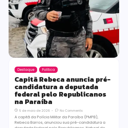
Destaque
Política
Capitã Rebeca anuncia pré-
candidatura a deputada
federal pelo Republicanos
na Paraíba
5 de maio de 2026
-
No Comments
A capitã da Polícia Militar da Paraíba (PMPB),
Rebeca Barros, anunciou sua pré-candidatura a
deputada federal pelo Republicanos. Natural de