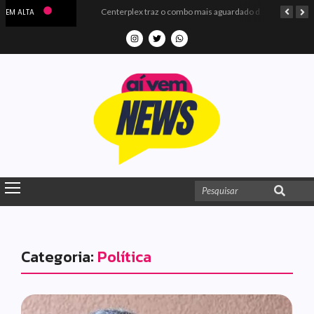
Microdados do Enem 2025 confirmam o ISO Colégio e Cursos entre as quatro melhores escolas da PB
Centerplex traz o combo mais aguardado dos oceanos para estreia de Moana
EM ALTA
Categoria:
Política