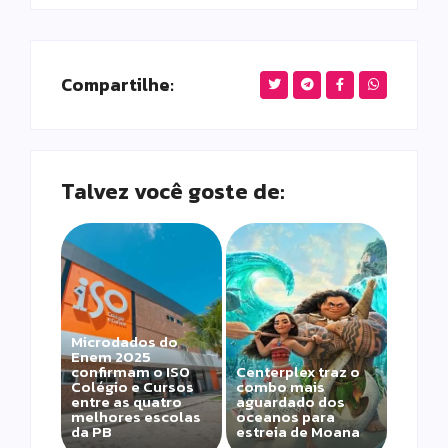
Compartilhe:
Talvez você goste de:
Microdados do
Enem 2025
confirmam o ISO
Centerplex traz o
Colégio e Cursos
combo mais
entre as quatro
aguardado dos
melhores escolas
oceanos para
da PB
estreia de Moana