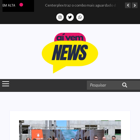
Microdados do Enem 2025 confirmam o ISO Colégio e Cursos entre as quatro melhores escolas da PB
Centerplex traz o combo mais aguardado dos oceanos para estreia de Moana
EM ALTA