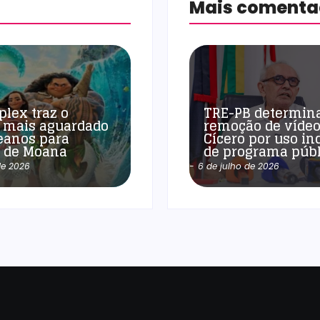
Mais coment
plex traz o
TRE-PB determin
 mais aguardado
remoção de vídeo
eanos para
Cícero por uso in
a de Moana
de programa públ
de 2026
-
6 de julho de 2026