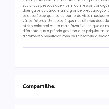
Para a professora, o combate aos estigmas assoc
social das pessoas que vivem com essas condições
doença psiquiátrica é uma grande preocupação, po
psicoterápico quanto do ponto de vista medicame
vários fatores. Um deles é que nas últimas décad
efeito colateral muito mais favorável do que os
diferente que o próprio governo e os psiquiatra
tratamento hospitalar, mas na reinserção à socie
Compartilhe: