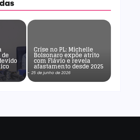
adas
a
Crise no PL: Michelle
 de
Bolsonaro expõe atrito
devido
com Flávio e revela
ico
afastamento desde 2025
-
25 de junho de 2026