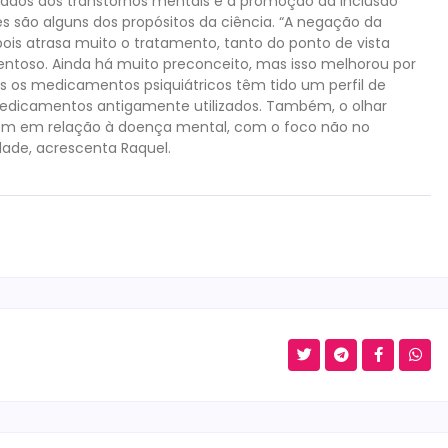
iados aos transtornos mentais e a promoção da inclusão
 são alguns dos propósitos da ciência. “A negação da
is atrasa muito o tratamento, tanto do ponto de vista
ntoso. Ainda há muito preconceito, mas isso melhorou por
as os medicamentos psiquiátricos têm tido um perfil de
 medicamentos antigamente utilizados. Também, o olhar
s têm em relação à doença mental, com o foco não no
dade, acrescenta Raquel.