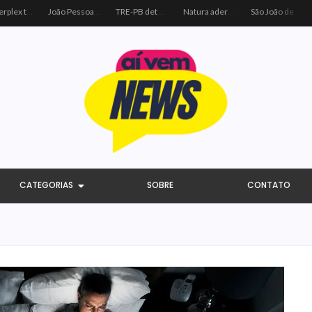
Centerplex traz o combo mais aguardado dos oceanos para estreia de Moana
João Pessoa recebe ação social do Sicredi e Visa para beneficiar crianças por meio do futebol
TRE-PB determina remoção de vídeo de Cícero por uso indevido de programa público
Natura adere à coalizão do Código de Defesa e Inclusão do Consumidor Negro
São João de Campina Grande bate recorde e reúne 3,4 milhões de pessoas em 2026
CATEGORIAS
SOBRE
CONTATO