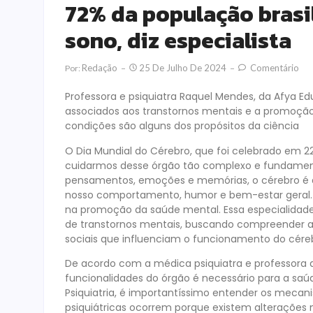
72% da população brasi
sono, diz especialista
Redação
25 De Julho De 2024
Comentário
Por:
Professora e psiquiatra Raquel Mendes, da Afya 
associados aos transtornos mentais e a promoção
condições são alguns dos propósitos da ciência
O Dia Mundial do Cérebro, que foi celebrado em 2
cuidarmos desse órgão tão complexo e fundamenta
pensamentos, emoções e memórias, o cérebro é a
nosso comportamento, humor e bem-estar geral. É
na promoção da saúde mental. Essa especialidad
de transtornos mentais, buscando compreender as 
sociais que influenciam o funcionamento do cére
De acordo com a médica psiquiatra e professora 
funcionalidades do órgão é necessário para a saúd
Psiquiatria, é importantíssimo entender os mecan
psiquiátricas ocorrem porque existem alterações 