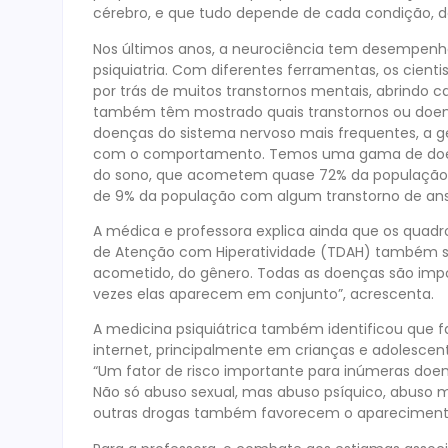
cérebro, e que tudo depende de cada condição, de 
Nos últimos anos, a neurociência tem desempen
psiquiatria. Com diferentes ferramentas, os cien
por trás de muitos transtornos mentais, abrindo 
também têm mostrado quais transtornos ou doenç
doenças do sistema nervoso mais frequentes, a ge
com o comportamento. Temos uma gama de doenç
do sono, que acometem quase 72% da população. O
de 9% da população com algum transtorno de ansie
A médica e professora explica ainda que os quadro
de Atenção com Hiperatividade (TDAH) também são
acometido, do gênero. Todas as doenças são impo
vezes elas aparecem em conjunto”, acrescenta.
A medicina psiquiátrica também identificou que f
internet, principalmente em crianças e adolesce
“Um fator de risco importante para inúmeras doenç
Não só abuso sexual, mas abuso psíquico, abuso mor
outras drogas também favorecem o aparecimento 