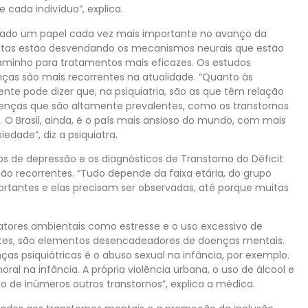
cada indivíduo”, explica.
hado um papel cada vez mais importante no avanço da
tistas estão desvendando os mecanismos neurais que estão
caminho para tratamentos mais eficazes. Os estudos
as são mais recorrentes na atualidade. “Quanto às
nte pode dizer que, na psiquiatria, são as que têm relação
as que são altamente prevalentes, como os transtornos
 Brasil, ainda, é o país mais ansioso do mundo, com mais
dade”, diz a psiquiatra.
s de depressão e os diagnósticos de Transtorno do Déficit
 recorrentes. “Tudo depende da faixa etária, do grupo
rtantes e elas precisam ser observadas, até porque muitas
atores ambientais como estresse e o uso excessivo de
ntes, são elementos desencadeadores de doenças mentais.
as psiquiátricas é o abuso sexual na infância, por exemplo.
al na infância. A própria violência urbana, o uso de álcool e
de inúmeros outros transtornos”, explica a médica.