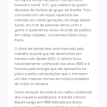
Já Capital Inicial traz para o Jampa Rock
Festival a turnê “4.0”, que celebra as quatro
décadas de história do grupo de Brasília. “Fico
comovido em ver nosso repertório ser
cantado por várias gerações. Ao longo dessa
turnê, um mar de pessoas vibrou com a
gente e quebramos nosso recorde de público
em várias cidades”, comemora Dinho Ouro
Preto.
O show de Nando Reis será marcado pelo
trabalho autoral que ele desenvolve em
carreira solo desde 2002. O artista ficou
nacionalmente conhecido nos anos 1980 e é
famoso pela energia que ele apresenta no
palco e pelas composições que o tornaram
um dos maiores nomes da música brasileira
de todos os tempos.
Outra atração da noite é um velho conhecido
dos roqueiros paraibanos. A banda carioca
Biquini surgiu em 1985 liderada por Bruno