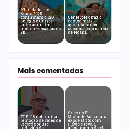
Microdados do
Enem 2025
confirmam o ISO
Centerplex traz o
Colégio e Cursos
combo mais
entre as quatro
aguardado dos
melhores escolas da
oceanos para estreia
PB
de Moana
Mais comentadas
Crise no PL:
TRE-PB determina
Michelle Bolsonaro
remoção de vídeo de
expõe atrito com
Cícero por uso
Flávio e revela
indevido de
afastamento desde