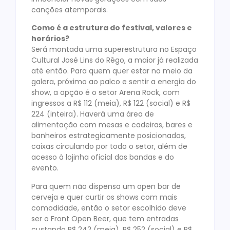
canções atemporais.
Como é a estrutura do festival, valores e
horários?
Será montada uma superestrutura no Espaço
Cultural José Lins do Rêgo, a maior já realizada
até então. Para quem quer estar no meio da
galera, próximo ao palco e sentir a energia do
show, a opção é o setor Arena Rock, com
ingressos a R$ 112 (meia), R$ 122 (social) e R$
224 (inteira). Haverá uma área de
alimentação com mesas e cadeiras, bares e
banheiros estrategicamente posicionados,
caixas circulando por todo o setor, além de
acesso à lojinha oficial das bandas e do
evento.
Para quem não dispensa um open bar de
cerveja e quer curtir os shows com mais
comodidade, então o setor escolhido deve
ser o Front Open Beer, que tem entradas
custando R$ 242 (meia), R$ 252 (social) e R$