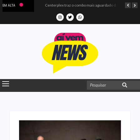
Microdados do Enem 2025 confirmam o ISO Colégio e Cursos entre as quatro melhores escolas da PB
Centerplex traz o combo mais aguardado dos oceanos para estreia de Moana
EM ALTA