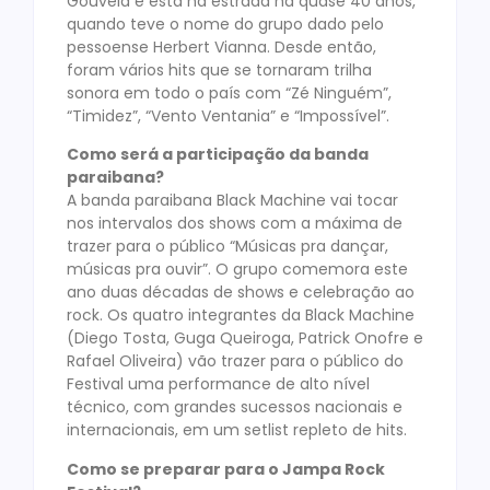
Gouveia e está na estrada há quase 40 anos,
quando teve o nome do grupo dado pelo
pessoense Herbert Vianna. Desde então,
foram vários hits que se tornaram trilha
sonora em todo o país com “Zé Ninguém”,
“Timidez”, “Vento Ventania” e “Impossível”.
Como será a participação da banda
paraibana?
A banda paraibana Black Machine vai tocar
nos intervalos dos shows com a máxima de
trazer para o público “Músicas pra dançar,
músicas pra ouvir”. O grupo comemora este
ano duas décadas de shows e celebração ao
rock. Os quatro integrantes da Black Machine
(Diego Tosta, Guga Queiroga, Patrick Onofre e
Rafael Oliveira) vão trazer para o público do
Festival uma performance de alto nível
técnico, com grandes sucessos nacionais e
internacionais, em um setlist repleto de hits.
Como se preparar para o Jampa Rock