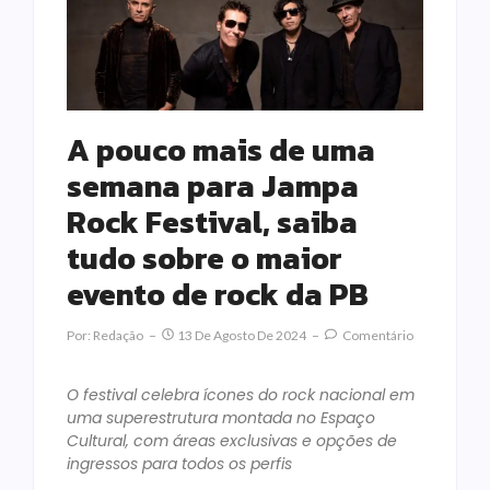
A pouco mais de uma
semana para Jampa
Rock Festival, saiba
tudo sobre o maior
evento de rock da PB
Por:
Redação
13 De Agosto De 2024
Comentário
O festival celebra ícones do rock nacional em
uma superestrutura montada no Espaço
Cultural, com áreas exclusivas e opções de
ingressos para todos os perfis