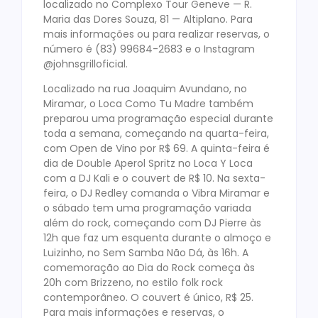
localizado no Complexo Tour Geneve — R.
Maria das Dores Souza, 81 — Altiplano. Para
mais informações ou para realizar reservas, o
número é (83) 99684-2683 e o Instagram
@johnsgrilloficial.
Localizado na rua Joaquim Avundano, no
Miramar, o Loca Como Tu Madre também
preparou uma programação especial durante
toda a semana, começando na quarta-feira,
com Open de Vino por R$ 69. A quinta-feira é
dia de Double Aperol Spritz no Loca Y Loca
com a DJ Kali e o couvert de R$ 10. Na sexta-
feira, o DJ Redley comanda o Vibra Miramar e
o sábado tem uma programação variada
além do rock, começando com DJ Pierre às
12h que faz um esquenta durante o almoço e
Luizinho, no Sem Samba Não Dá, às 16h. A
comemoração ao Dia do Rock começa às
20h com Brizzeno, no estilo folk rock
contemporâneo. O couvert é único, R$ 25.
Para mais informações e reservas, o