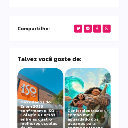
Compartilhe:
Talvez você goste de:
Microdados do
Enem 2025
confirmam o ISO
Centerplex traz o
Colégio e Cursos
combo mais
entre as quatro
aguardado dos
melhores escolas
oceanos para
da PB
estreia de Moana