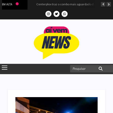
Microdados do Enem 2025 confirmam o ISO Colégio e Cursos entre as quatro melhores escolas da PB
Centerplex traz o combo mais aguardado dos oceanos para estreia de Moana
EM ALTA