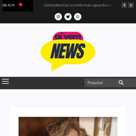
Microdados do Enem 2025 confirmam o ISO Colégio e Cursos entre as quatro melhores escolas da PB
Centerplex traz o combo mais aguardado dos oceanos para estreia de Moana
EM ALTA