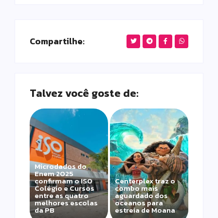
Compartilhe:
Talvez você goste de:
Microdados do
Enem 2025
confirmam o ISO
Centerplex traz o
Colégio e Cursos
combo mais
entre as quatro
aguardado dos
melhores escolas
oceanos para
da PB
estreia de Moana