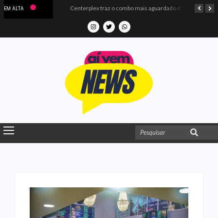
Microdados do Enem 2025 confirmam o ISO Colégio e Cursos entre as quatro melhores escolas da PB
Centerplex traz o combo mais aguardado dos oceanos para estreia de Moana
EM ALTA