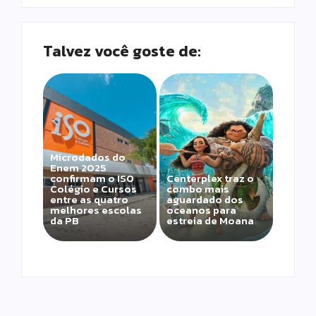
Talvez você goste de:
Microdados do
Enem 2025
confirmam o ISO
Centerplex traz o
Colégio e Cursos
combo mais
entre as quatro
aguardado dos
melhores escolas
oceanos para
da PB
estreia de Moana