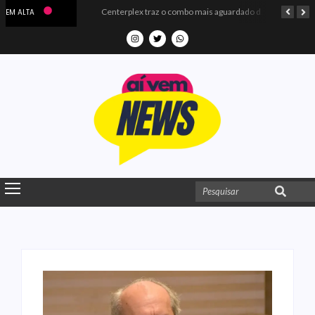
Microdados do Enem 2025 confirmam o ISO Colégio e Cursos entre as quatro melhores escolas da PB
Centerplex traz o combo mais aguardado dos oceanos para estreia de Moana
EM ALTA