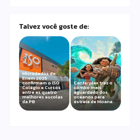
Talvez você goste de:
Microdados do
Enem 2025
confirmam o ISO
Centerplex traz o
Colégio e Cursos
combo mais
entre as quatro
aguardado dos
melhores escolas
oceanos para
da PB
estreia de Moana