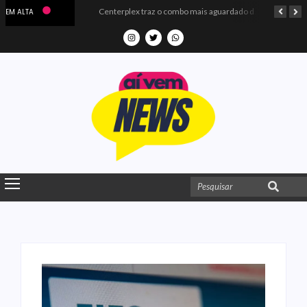
Microdados do Enem 2025 confirmam o ISO Colégio e Cursos entre as quatro melhores escolas da PB
Centerplex traz o combo mais aguardado dos oceanos para estreia de Moana
EM ALTA