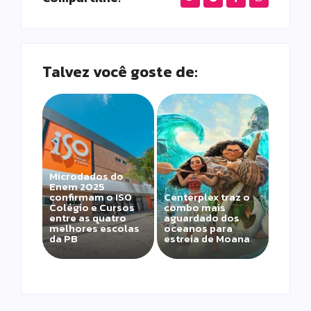
Talvez você goste de:
Microdados do
Enem 2025
confirmam o ISO
Centerplex traz o
Colégio e Cursos
combo mais
entre as quatro
aguardado dos
melhores escolas
oceanos para
da PB
estreia de Moana