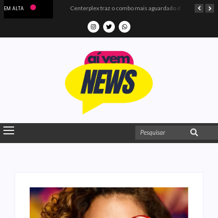
Microdados do Enem 2025 confirmam o ISO Colégio e Cursos entre as quatro melhores escolas da PB
Centerplex traz o combo mais aguardado dos oceanos para estreia de Moana
EM ALTA