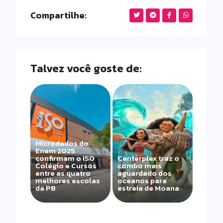
Compartilhe:
Talvez você goste de:
Microdados do
Enem 2025
confirmam o ISO
Centerplex traz o
Colégio e Cursos
combo mais
entre as quatro
aguardado dos
melhores escolas
oceanos para
da PB
estreia de Moana