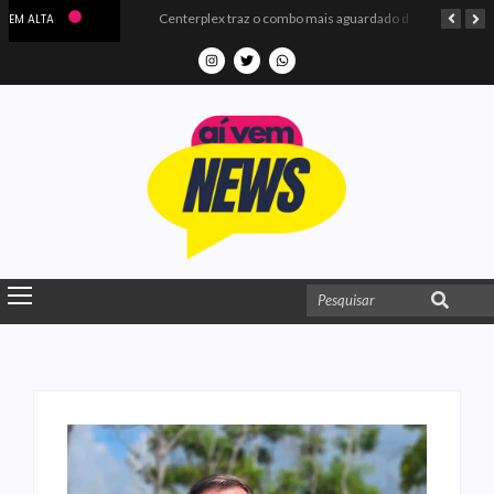
Microdados do Enem 2025 confirmam o ISO Colégio e Cursos entre as quatro melhores escolas da PB
Centerplex traz o combo mais aguardado dos oceanos para estreia de Moana
EM ALTA