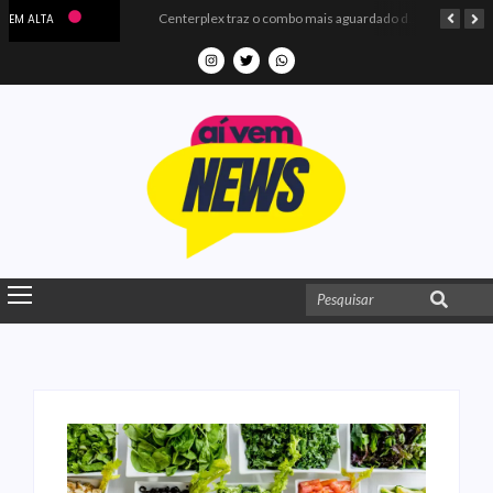
Microdados do Enem 2025 confirmam o ISO Colégio e Cursos entre as quatro melhores escolas da PB
Centerplex traz o combo mais aguardado dos oceanos para estreia de Moana
EM ALTA