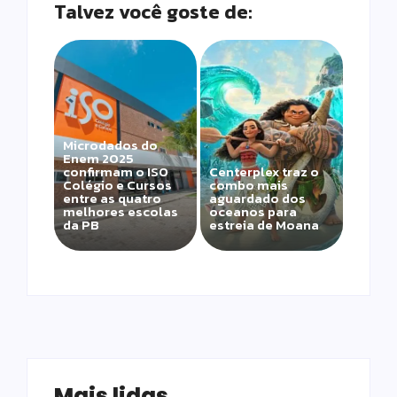
Talvez você goste de:
Microdados do
Enem 2025
confirmam o ISO
Centerplex traz o
Colégio e Cursos
combo mais
entre as quatro
aguardado dos
melhores escolas
oceanos para
da PB
estreia de Moana
Mais lidas