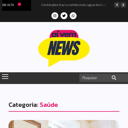
Microdados do Enem 2025 confirmam o ISO Colégio e Cursos entre as quatro melhores escolas da PB
Centerplex traz o combo mais aguardado dos oceanos para estreia de Moana
EM ALTA
Categoria:
Saúde