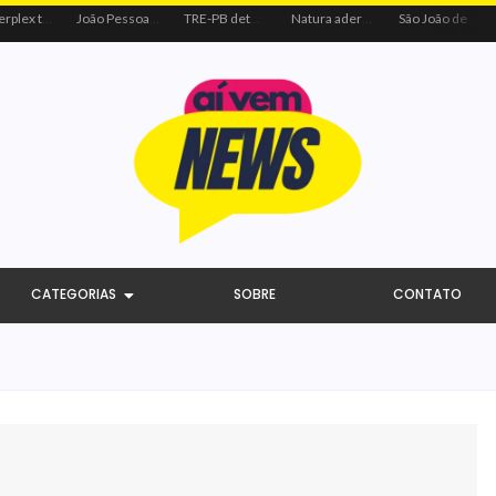
Centerplex traz o combo mais aguardado dos oceanos para estreia de Moana
João Pessoa recebe ação social do Sicredi e Visa para beneficiar crianças por meio do futebol
TRE-PB determina remoção de vídeo de Cícero por uso indevido de programa público
Natura adere à coalizão do Código de Defesa e Inclusão do Consumidor Negro
São João de Campina Grande bate recorde e reúne 3,4 milhões de pessoas em 2026
CATEGORIAS
SOBRE
CONTATO