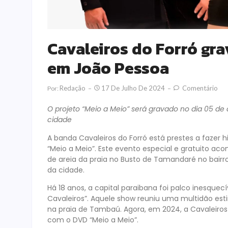
Cavaleiros do Forró gr
em João Pessoa
Redação
17 De Julho De 2024
Comentário
Por:
O projeto “Meio a Meio” será gravado no dia 05 de a
cidade
A banda Cavaleiros do Forró está prestes a fazer
“Meio a Meio”. Este evento especial e gratuito acon
de areia da praia no Busto de Tamandaré no bairr
da cidade.
Há 18 anos, a capital paraibana foi palco inesquecí
Cavaleiros”. Aquele show reuniu uma multidão es
na praia de Tambaú. Agora, em 2024, a Cavaleiros
com o DVD “Meio a Meio”.