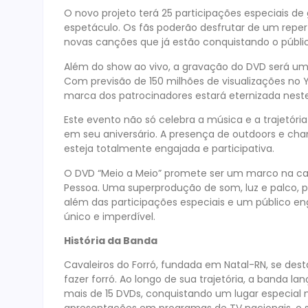
O novo projeto terá 25 participações especiais 
espetáculo. Os fãs poderão desfrutar de um repe
novas canções que já estão conquistando o públi
Além do show ao vivo, a gravação do DVD será uma
Com previsão de 150 milhões de visualizações no 
marca dos patrocinadores estará eternizada nest
Este evento não só celebra a música e a trajetó
em seu aniversário. A presença de outdoors e ch
esteja totalmente engajada e participativa.
O DVD “Meio a Meio” promete ser um marco na car
Pessoa. Uma superprodução de som, luz e palco, p
além das participações especiais e um público e
único e imperdível.
História da Banda
Cavaleiros do Forró, fundada em Natal-RN, se des
fazer forró. Ao longo de sua trajetória, a banda la
mais de 15 DVDs, conquistando um lugar especial 