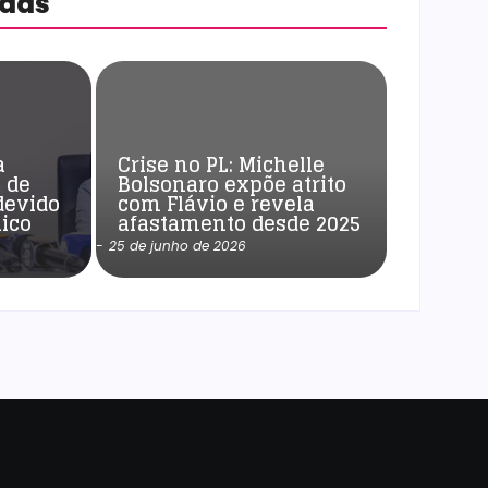
adas
a
Crise no PL: Michelle
 de
Bolsonaro expõe atrito
devido
com Flávio e revela
ico
afastamento desde 2025
-
25 de junho de 2026