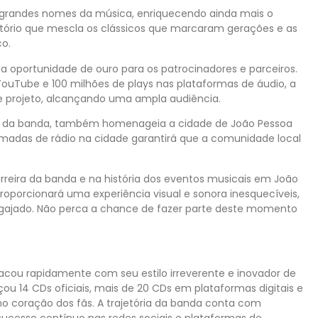
de grandes nomes da música, enriquecendo ainda mais o
rtório que mescla os clássicos que marcaram gerações e as
co.
 oportunidade de ouro para os patrocinadores e parceiros.
YouTube e 100 milhões de plays nas plataformas de áudio, a
e projeto, alcançando uma ampla audiência.
ria da banda, também homenageia a cidade de João Pessoa
amadas de rádio na cidade garantirá que a comunidade local
reira da banda e na história dos eventos musicais em João
roporcionará uma experiência visual e sonora inesquecíveis,
ngajado. Não perca a chance de fazer parte deste momento
tacou rapidamente com seu estilo irreverente e inovador de
nçou 14 CDs oficiais, mais de 20 CDs em plataformas digitais e
no coração dos fãs. A trajetória da banda conta com