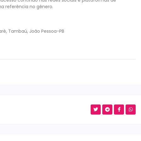
ucesso contínuo nas redes sociais e plataformas de
ma referência no gênero.
daré, Tambaú, João Pessoa-PB