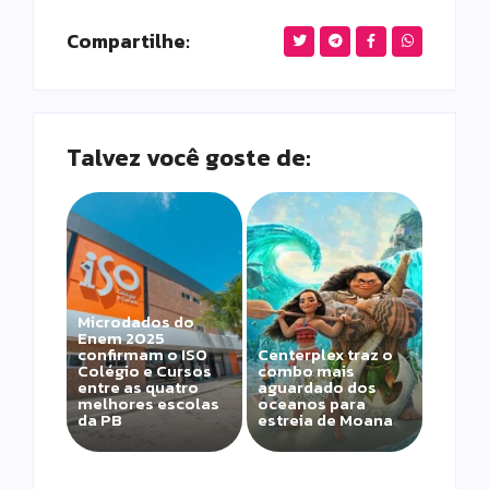
Compartilhe:
Talvez você goste de:
Microdados do
Enem 2025
confirmam o ISO
Centerplex traz o
Colégio e Cursos
combo mais
entre as quatro
aguardado dos
melhores escolas
oceanos para
da PB
estreia de Moana