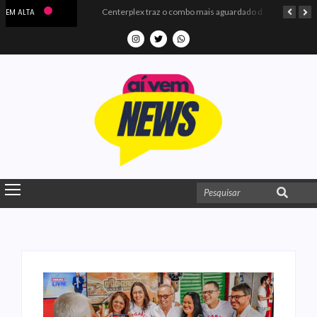
Microdados do Enem 2025 confirmam o ISO Colégio e Cursos entre as quatro melhores escolas da PB
Centerplex traz o combo mais aguardado dos oceanos para estreia de Moana
EM ALTA