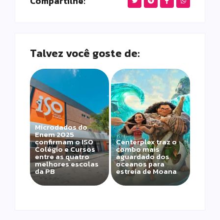
Compartilhe:
Talvez você goste de:
Microdados do
Enem 2025
confirmam o ISO
Centerplex traz o
Colégio e Cursos
combo mais
entre as quatro
aguardado dos
melhores escolas
oceanos para
da PB
estreia de Moana