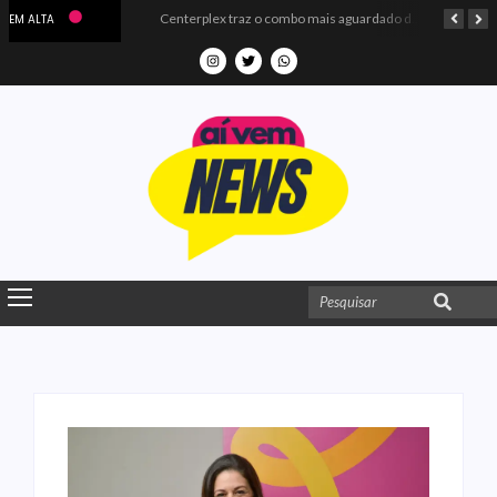
Microdados do Enem 2025 confirmam o ISO Colégio e Cursos entre as quatro melhores escolas da PB
Centerplex traz o combo mais aguardado dos oceanos para estreia de Moana
EM ALTA