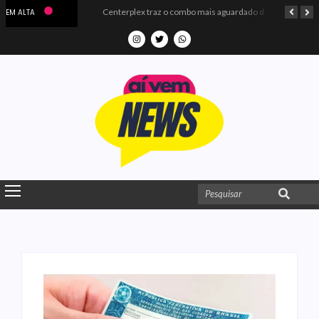
Microdados do Enem 2025 confirmam o ISO Colégio e Cursos entre as quatro melhores escolas da PB
Centerplex traz o combo mais aguardado dos oceanos para estreia de Moana
EM ALTA