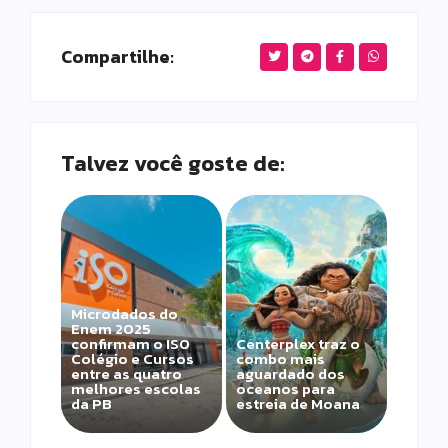
Compartilhe:
Talvez você goste de:
Microdados do
Enem 2025
confirmam o ISO
Centerplex traz o
Colégio e Cursos
combo mais
entre as quatro
aguardado dos
melhores escolas
oceanos para
da PB
estreia de Moana