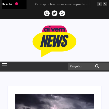
Microdados do Enem 2025 confirmam o ISO Colégio e Cursos entre as quatro melhores escolas da PB
Centerplex traz o combo mais aguardado dos oceanos para estreia de Moana
EM ALTA