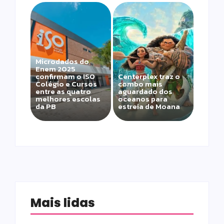
Microdados do
Enem 2025
confirmam o ISO
Centerplex traz o
Colégio e Cursos
combo mais
entre as quatro
aguardado dos
melhores escolas
oceanos para
da PB
estreia de Moana
Mais lidas