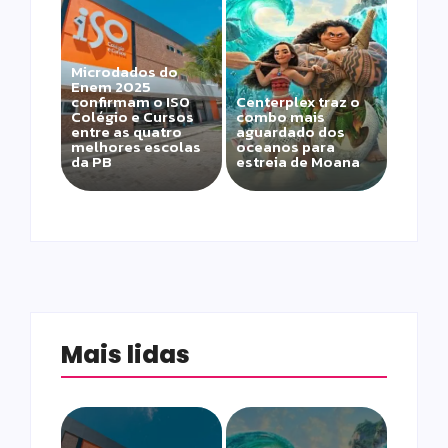
Microdados do
Enem 2025
confirmam o ISO
Centerplex traz o
Colégio e Cursos
combo mais
entre as quatro
aguardado dos
melhores escolas
oceanos para
da PB
estreia de Moana
Mais lidas