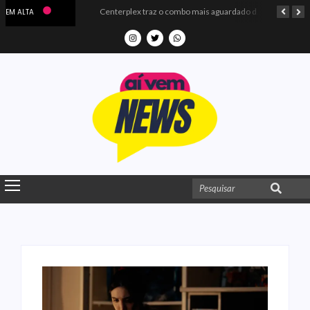
Microdados do Enem 2025 confirmam o ISO Colégio e Cursos entre as quatro melhores escolas da PB
Centerplex traz o combo mais aguardado dos oceanos para estreia de Moana
EM ALTA