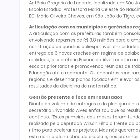
Antônio Gregório de Lacerda, localizada em São J
Escola Estadual Professora Maria Celeste do Nasc
ECI Mário Oliveira Chaves, em São João do Tigre, 
Articulação com os municípios e gerências re
A articulação com as prefeituras também consolid
envolvendo repasses de R$ 3,8 milhões para a amp
construção de quadras poliesportivas em cidades
entrega de 6 novas creches em regime de colabo
realidade, o secretário Erivonaldo Alves adotou um
escolas prioritárias e promovendo reuniões de tra
Educação até o momento. Os encontros reuniram 
regionais e desenhar planos focados em elevar o
resultados da disciplina de matemática.
Gestão presente e foco em resultados
Diante do volume de entregas e do planejamento
secretário Erivonaldo Alves enfatizou que os resu
contínuo. “Estes primeiros dois meses foram fund
realizado pelo deputado Wilson Filho à frente da 
ritmo para acelerar os projetos. Mas nós queremo
está com o pé no chão da escola e, nos próximo