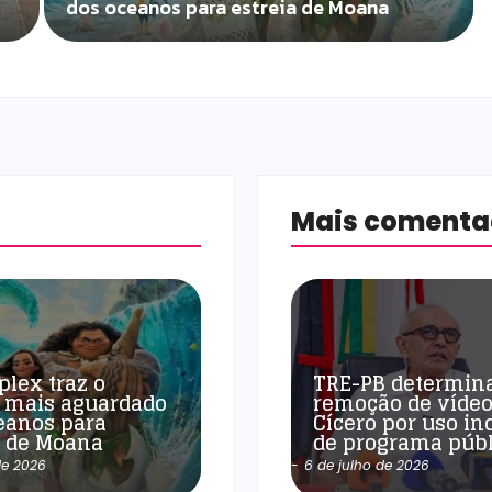
dos oceanos para estreia de Moana
Mais coment
plex traz o
TRE-PB determin
 mais aguardado
remoção de vídeo
eanos para
Cícero por uso in
a de Moana
de programa públ
de 2026
-
6 de julho de 2026