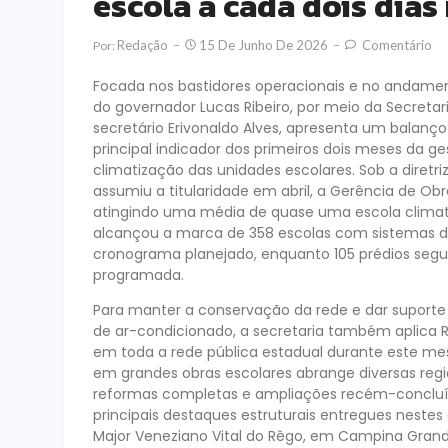
escola a cada dois dias
Redação
15 De Junho De 2026
Comentário
Por:
Focada nos bastidores operacionais e no andame
do governador Lucas Ribeiro, por meio da Secret
secretário Erivonaldo Alves, apresenta um balanço
principal indicador dos primeiros dois meses da ge
climatização das unidades escolares. Sob a diretr
assumiu a titularidade em abril, a Gerência de Obr
atingindo uma média de quase uma escola climati
alcançou a marca de 358 escolas com sistemas de
cronograma planejado, enquanto 105 prédios seg
programada.
Para manter a conservação da rede e dar suporte
de ar-condicionado, a secretaria também aplica R
em toda a rede pública estadual durante este me
em grandes obras escolares abrange diversas regi
reformas completas e ampliações recém-concluíd
principais destaques estruturais entregues neste
Major Veneziano Vital do Rêgo, em Campina Grande