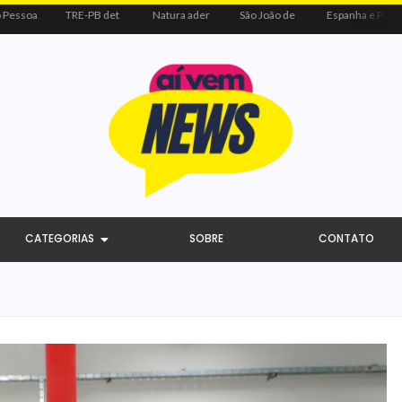
João Pessoa recebe ação social do Sicredi e Visa para beneficiar crianças por meio do futebol
TRE-PB determina remoção de vídeo de Cícero por uso indevido de programa público
Natura adere à coalizão do Código de Defesa e Inclusão do Consumidor Negro
São João de Campina Grande bate recorde e reúne 3,4 milhões de pessoas em 2026
Espanha e Portugal, EUA e Bélgica jogam nesta segunda-feira pelas oitavas da Copa
CATEGORIAS
SOBRE
CONTATO