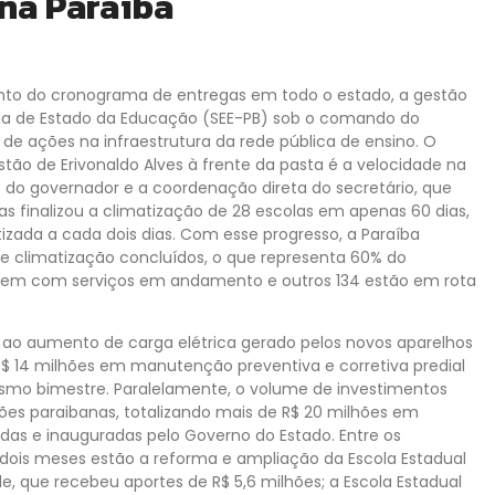
 na Paraíba
nto do cronograma de entregas em todo o estado, a gestão
aria de Estado da Educação (SEE-PB) sob o comando do
 de ações na infraestrutura da rede pública de ensino. O
stão de Erivonaldo Alves à frente da pasta é a velocidade na
iz do governador e a coordenação direta do secretário, que
as finalizou a climatização de 28 escolas em apenas 60 dias,
zada a cada dois dias. Com esse progresso, a Paraíba
 climatização concluídos, o que representa 60% do
uem com serviços em andamento e outros 134 estão em rota
 ao aumento de carga elétrica gerado pelos novos aparelhos
$ 14 milhões em manutenção preventiva e corretiva predial
smo bimestre. Paralelamente, o volume de investimentos
ões paraibanas, totalizando mais de R$ 20 milhões em
as e inauguradas pelo Governo do Estado. Entre os
s dois meses estão a reforma e ampliação da Escola Estadual
, que recebeu aportes de R$ 5,6 milhões; a Escola Estadual