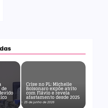
adas
a
Crise no PL: Michelle
 de
Bolsonaro expõe atrito
devido
com Flávio e revela
ico
afastamento desde 2025
-
25 de junho de 2026