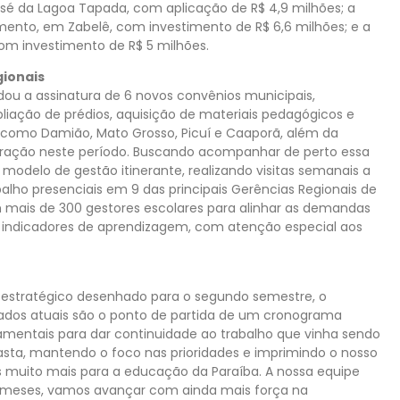
osé da Lagoa Tapada, com aplicação de R$ 4,9 milhões; a
imento, em Zabelê, com investimento de R$ 6,6 milhões; e a
com investimento de R$ 5 milhões.
gionais
ou a assinatura de 6 novos convênios municipais,
liação de prédios, aquisição de materiais pedagógicos e
 como Damião, Mato Grosso, Picuí e Caaporã, além da
ração neste período. Buscando acompanhar de perto essa
 modelo de gestão itinerante, realizando visitas semanais a
balho presenciais em 9 das principais Gerências Regionais de
mais de 300 gestores escolares para alinhar as demandas
s indicadores de aprendizagem, com atenção especial aos
 estratégico desenhado para o segundo semestre, o
ltados atuais são o ponto de partida de um cronograma
amentais para dar continuidade ao trabalho que vinha sendo
pasta, mantendo o foco nas prioridades e imprimindo o nosso
s muito mais para a educação da Paraíba. A nossa equipe
s meses, vamos avançar com ainda mais força na