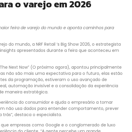
para o varejo em 2026
maior feira de varejo do mundo e aponta caminhos para
ejo do mundo, a NRF Retail ‘s Big Show 2026, o estrategista
s insights apresentados durante a feira que aconteceu em
The Next Now” (O próximo agora), apontou principalmente
s não são mais uma expectativa para o futuro, elas estão
ntes da programação, estiveram o uso avançado de
 real, automação invisível e a consolidação da experiência
l de maneira estratégica.
periência do consumidor e ajuda o empresário a tomar
quem não usa dados para entender comportamento, prever
trás”, destaca o especialista.
ou que empresas como Google e o conglomerado de luxo
eriência do cliente. “A gente percebe um grande