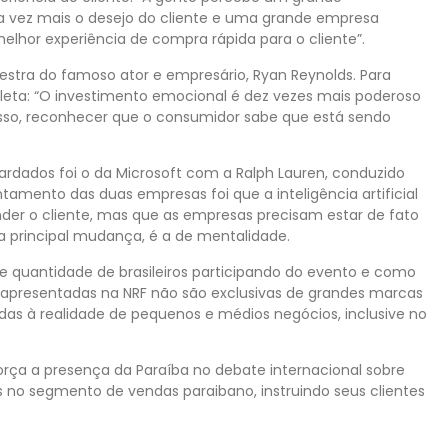
vez mais o desejo do cliente e uma grande empresa
hor experiência de compra rápida para o cliente”.
lestra do famoso ator e empresário, Ryan Reynolds. Para
eta: “O investimento emocional é dez vezes mais poderoso
isso, reconhecer que o consumidor sabe que está sendo
rdados foi o da Microsoft com a Ralph Lauren, conduzido
tamento das duas empresas foi que a inteligência artificial
nder o cliente, mas que as empresas precisam estar de fato
 a principal mudança, é a de mentalidade.
e quantidade de brasileiros participando do evento e como
s apresentadas na NRF não são exclusivas de grandes marcas
das à realidade de pequenos e médios negócios, inclusive no
orça a presença da Paraíba no debate internacional sobre
s no segmento de vendas paraibano, instruindo seus clientes