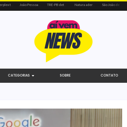
Centerplex traz o combo mais aguardado dos oceanos para estreia de Moana
João Pessoa recebe ação social do Sicredi e Visa para beneficiar crianças por meio do futebol
TRE-PB determina remoção de vídeo de Cícero por uso indevido de programa público
Natura adere à coalizão do Código de Defesa e Inclusão do Consumidor Negro
São João de Campina Grande bate recorde e reúne 3,4 milhões de pessoas em 2026
CATEGORIAS
SOBRE
CONTATO