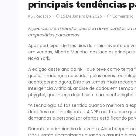
principais tendências 
Redação
15 De Janeiro De 2026
Comentário
Por:
Especialista em vendas destaca aprendizados da 
empresários paraibanos
Após participar de três dias do maior evento de var
em vendas, Alberto Marinho, destaca os principai
Nova York.
A edição deste ano da NRF, que teve como tema “
que as mudanças causadas pelas novas tecnologia
acontecendo agora. Entre os temas mais recorre
Inteligência Artificial, análise de dados em tempo
phygital, que integra loja física e ambiente digita
“A tecnologia só faz sentido quando melhora a ex
decisões mais inteligentes. A NRF mostrou que 
demandas e personalizar ofertas está ficando para 
Durante o primeiro dia do evento, Alberto apont
LVMH, estão sincronizadas quando o assunto é exp