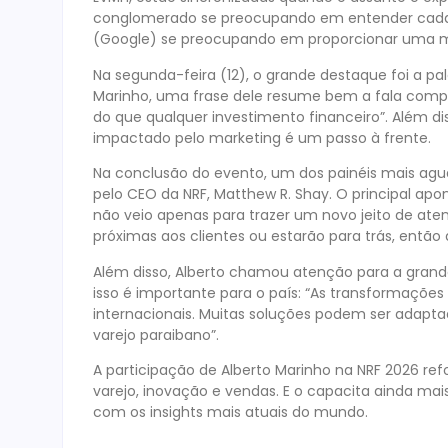
conglomerado se preocupando em entender cada 
(Google) se preocupando em proporcionar uma mel
Na segunda-feira (12), o grande destaque foi a pa
Marinho, uma frase dele resume bem a fala compl
do que qualquer investimento financeiro”. Além d
impactado pelo marketing é um passo à frente.
Na conclusão do evento, um dos painéis mais agua
pelo CEO da NRF, Matthew R. Shay. O principal apon
não veio apenas para trazer um novo jeito de ate
próximas aos clientes ou estarão para trás, então
Além disso, Alberto chamou atenção para a grand
isso é importante para o país: “As transformaçõe
internacionais. Muitas soluções podem ser adapta
varejo paraibano”.
A participação de Alberto Marinho na NRF 2026 ref
varejo, inovação e vendas. E o capacita ainda mai
com os insights mais atuais do mundo.