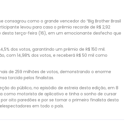
se consagrou como o grande vencedor do “Big Brother Brasil
ticipante levou para casa o prêmio recorde de R$ 2,92
ite desta terça-feira (16), em um emocionante desfecho que
,5% dos votos, garantindo um prêmio de R$ 150 mil.
ição, com 14,98% dos votos, e receberá R$ 50 mil como
rou mais de 259 milhões de votos, demonstrando o enorme
 torcida pelos finalistas.
eção do público, no episódio de estreia desta edição, em 8
ava como motorista de aplicativo e tinha o sonho de cursar
or oito paredões e por se tornar o primeiro finalista desta
telespectadores em todo o país.