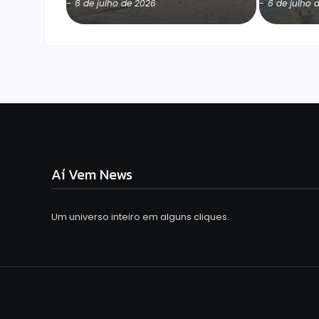
-
6 de julho de 2026
-
6 de julho 
Aí Vem News
Um universo inteiro em alguns cliques.