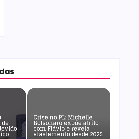
adas
a
Crise no PL: Michelle
 de
Bolsonaro expõe atrito
devido
com Flávio e revela
ico
afastamento desde 2025