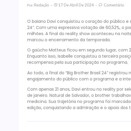
Redação
17 De Abril De 2024
Comentário
Por:
O baiano Davi conquistou o coração do público e 
24”. Com uma expressiva votação de 60,52%, o par
milhões. A final do reality show aconteceu na no
marcou o encerramento da temporada.
O gaúcho Matteus ficou em segundo lugar, com 24
Enquanto isso, Isabelle conquistou a terceira pos
recompensa pela sua participação no programa.
Ao todo, a final do “Big Brother Brasil 24” regist
engajamento do público com o programa e a intensa
Com apenas 21 anos, Davi entrou no reality por sel
de janeiro. Natural de Salvador, o brother trabalh
medicina. Sua trajetória no programa foi marcada p
edição, conquistando a admiração e o apoio dos 