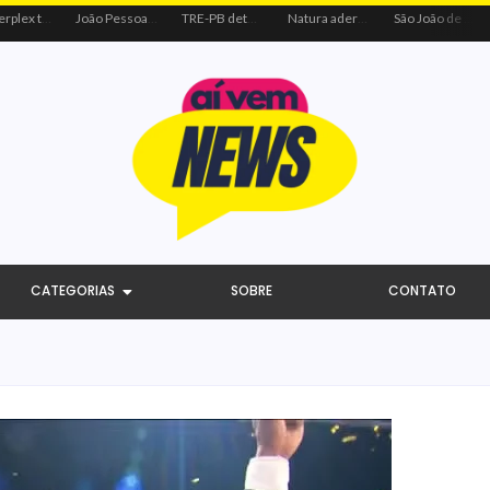
Centerplex traz o combo mais aguardado dos oceanos para estreia de Moana
João Pessoa recebe ação social do Sicredi e Visa para beneficiar crianças por meio do futebol
TRE-PB determina remoção de vídeo de Cícero por uso indevido de programa público
Natura adere à coalizão do Código de Defesa e Inclusão do Consumidor Negro
São João de Campina Grande bate recorde e reúne 3,4 milhões de pessoas em 2026
CATEGORIAS
SOBRE
CONTATO