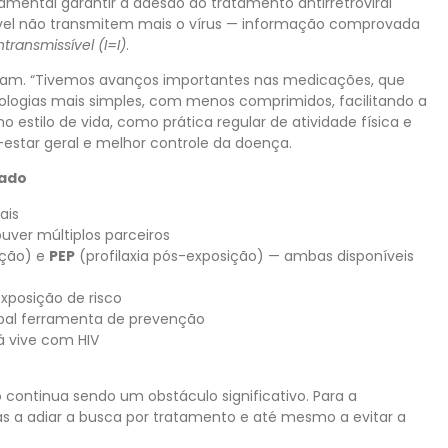
mental garantir a adesão ao tratamento antirretroviral
tável não transmitem mais o vírus — informação comprovada
ntransmissível (I=I)
.
ram. “Tivemos avanços importantes nas medicações, que
ologias mais simples, com menos comprimidos, facilitando a
 estilo de vida, como prática regular de atividade física e
estar geral e melhor controle da doença.
dado
ais
uver múltiplos parceiros
ição) e
PEP
(profilaxia pós-exposição) — ambas disponíveis
posição de risco
cipal ferramenta de prevenção
á vive com HIV
continua sendo um obstáculo significativo. Para a
oas a adiar a busca por tratamento e até mesmo a evitar a