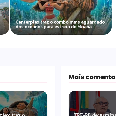
Centerplex traz o combo mais aguardado
dos oceanos para estreia de Moana
Mais coment
plex traz o
TRE-PB determin