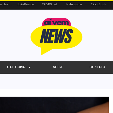
Centerplex traz o combo mais aguardado dos oceanos para estreia de Moana
João Pessoa recebe ação social do Sicredi e Visa para beneficiar crianças por meio do futebol
TRE-PB determina remoção de vídeo de Cícero por uso indevido de programa público
Natura adere à coalizão do Código de Defesa e Inclusão do Consumidor Negro
São João de Campina Grande bate recorde e reúne 3,4 milhões de pessoas em 2026
CATEGORIAS
SOBRE
CONTATO