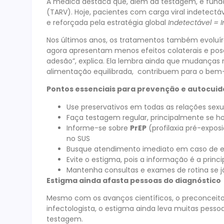
A médica destaca que, além da testagem, é funda
(TARV). Hoje, pacientes com carga viral indetec
e reforçada pela estratégia global
Indetectável = I
Nos últimos anos, os tratamentos também evoluí
agora apresentam menos efeitos colaterais e pos
adesão”, explica. Ela lembra ainda que mudanças no
alimentação equilibrada, contribuem para o bem-
Pontos essenciais para prevenção e autocui
Use preservativos em todas as relações sexu
Faça testagem regular, principalmente se ho
Informe-se sobre
PrEP
(profilaxia pré-expos
no SUS
Busque atendimento imediato em caso de ex
Evite o estigma, pois a informação é a prin
Mantenha consultas e exames de rotina se j
Estigma ainda afasta pessoas do diagnóstico
Mesmo com os avanços científicos, o preconceito 
infectologista, o estigma ainda leva muitas pess
testagem.