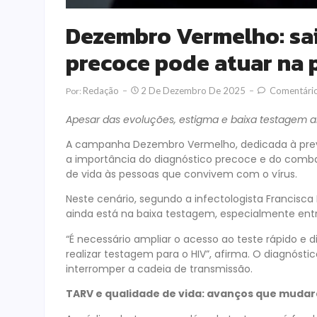
Dezembro Vermelho: sa
precoce pode atuar na 
Redação
2 De Dezembro De 2025
Comentári
Por:
Apesar das evoluções, estigma e baixa testagem ai
A campanha Dezembro Vermelho, dedicada à preve
a importância do diagnóstico precoce e do combat
de vida às pessoas que convivem com o vírus.
Neste cenário, segundo a infectologista Francisca 
ainda está na baixa testagem, especialmente entr
“É necessário ampliar o acesso ao teste rápido e
realizar testagem para o HIV”, afirma. O diagnósti
interromper a cadeia de transmissão.
TARV e qualidade de vida: avanços que mudar