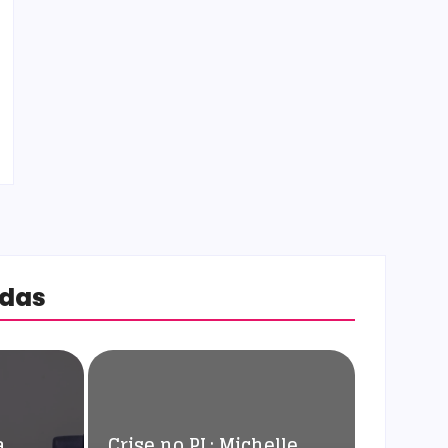
adas
a
Crise no PL: Michelle