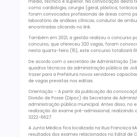
médio, técnico e superior. Na convocação desta te
como cardiologia, cirurgia (geral, plástica, torác
foram convocados profissionais de áreas como psi
laboratório de análises clínicas, condutor de amb
encontradas clicando no link.
Também em 2021, a gestão realizou o concurso par
concurso, que ofereceu 320 vagas, foram convoc
nesta quarta-feira (15), este concurso totalizará 6
De acordo com o secretário de Administração (Sead
quadros técnicos da administração pública de Jo
trazer para a Prefeitura novos servidores capaci
de vagas previstas nos editais.
Orientação – A partir da publicação da convocaçã
Divisão de Posse (Dipoc) da Secretaria de Admini
administração pública municipal. Antes disso, no
realização do exame pré-admissional, realizando 
3222-6627.
A Junta Médica fica localizada na Rua Francisca M
resultados dos exames relacionados no Edital de