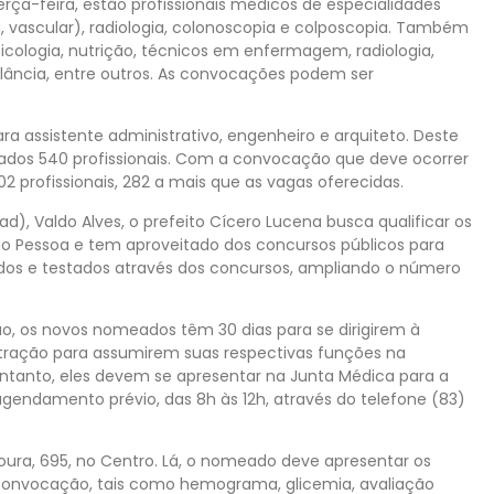
rça-feira, estão profissionais médicos de especialidades
ica, vascular), radiologia, colonoscopia e colposcopia. Também
cologia, nutrição, técnicos em enfermagem, radiologia,
ulância, entre outros. As convocações podem ser
a assistente administrativo, engenheiro e arquiteto. Deste
ados 540 profissionais. Com a convocação que deve ocorrer
02 profissionais, 282 a mais que as vagas oferecidas.
), Valdo Alves, o prefeito Cícero Lucena busca qualificar os
ão Pessoa e tem aproveitado dos concursos públicos para
tados e testados através dos concursos, ampliando o número
o, os novos nomeados têm 30 dias para se dirigirem à
stração para assumirem suas respectivas funções na
 entanto, eles devem se apresentar na Junta Médica para a
agendamento prévio, das 8h às 12h, através do telefone (83)
oura, 695, no Centro. Lá, o nomeado deve apresentar os
 Convocação, tais como hemograma, glicemia, avaliação