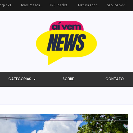
Centerplex traz o combo mais aguardado dos oceanos para estreia de Moana
João Pessoa recebe ação social do Sicredi e Visa para beneficiar crianças por meio do futebol
TRE-PB determina remoção de vídeo de Cícero por uso indevido de programa público
Natura adere à coalizão do Código de Defesa e Inclusão do Consumidor Negro
São João de Campina Grande bate recorde e reúne 3,4 milhões de pessoas em 2026
CATEGORIAS
SOBRE
CONTATO