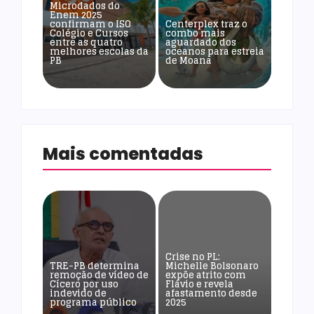
Microdados do
Enem 2025
confirmam o ISO
Centerplex traz o
Colégio e Cursos
combo mais
entre as quatro
aguardado dos
melhores escolas da
oceanos para estreia
PB
de Moana
Mais comentadas
Crise no PL:
TRE-PB determina
Michelle Bolsonaro
remoção de vídeo de
expõe atrito com
Cícero por uso
Flávio e revela
indevido de
afastamento desde
programa público
2025