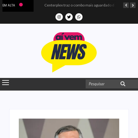
Microdados do Enem 2025 confirmam o ISO Colégio e Cursos entre as quatro melhores escolas da PB
Centerplex traz o combo mais aguardado dos oceanos para estreia de Moana
EM ALTA