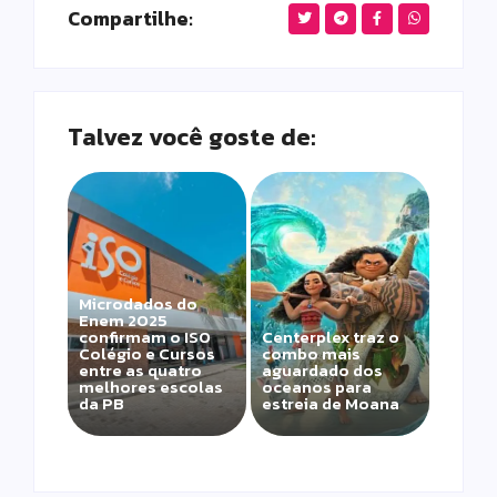
Compartilhe:
Talvez você goste de:
Microdados do
Enem 2025
confirmam o ISO
Centerplex traz o
Colégio e Cursos
combo mais
entre as quatro
aguardado dos
melhores escolas
oceanos para
da PB
estreia de Moana