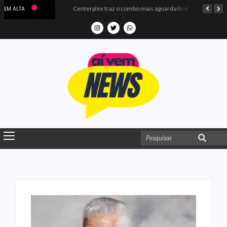
Microdados do Enem 2025 confirmam o ISO Colégio e Cursos entre as quatro melhores escolas da PB
Centerplex traz o combo mais aguardado dos oceanos para estreia de Moana
EM ALTA