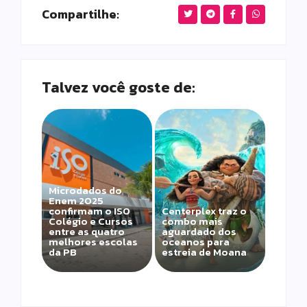
Compartilhe:
Talvez você goste de:
Microdados do
Enem 2025
confirmam o ISO
Centerplex traz o
Colégio e Cursos
combo mais
entre as quatro
aguardado dos
melhores escolas
oceanos para
da PB
estreia de Moana