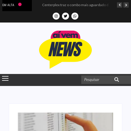
Microdados do Enem 2025 confirmam o ISO Colégio e Cursos entre as quatro melhores escolas da PB
Centerplex traz o combo mais aguardado dos oceanos para estreia de Moana
EM ALTA