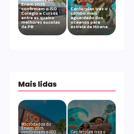
Enem 2025
confirmam o ISO
Centerplex traz o
Colégio e Cursos
combo mais
entre as quatro
aguardado dos
melhores escolas
oceanos para
da PB
estreia de Moana
Mais lidas
Microdados do
Enem 2025
confirmam o ISO
Centerplex traz o