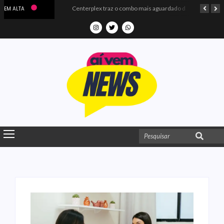
Microdados do Enem 2025 confirmam o ISO Colégio e Cursos entre as quatro melhores escolas da PB
Centerplex traz o combo mais aguardado dos oceanos para estreia de Moana
EM ALTA