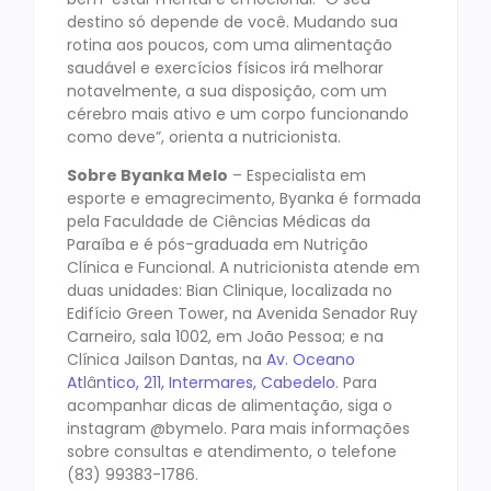
destino só depende de você. Mudando sua
rotina aos poucos, com uma alimentação
saudável e exercícios físicos irá melhorar
notavelmente, a sua disposição, com um
cérebro mais ativo e um corpo funcionando
como deve”, orienta a nutricionista.
Sobre Byanka Melo
– Especialista em
esporte e emagrecimento, Byanka é formada
pela Faculdade de Ciências Médicas da
Paraíba e é pós-graduada em Nutrição
Clínica e Funcional. A nutricionista atende em
duas unidades: Bian Clinique, localizada no
Edifício Green Tower, na Avenida Senador Ruy
Carneiro, sala 1002, em João Pessoa; e na
Clínica Jailson Dantas, na
Av. Oceano
Atl
â
ntico, 211, Intermares, Cabedelo
. Para
acompanhar dicas de alimentação, siga o
instagram @bymelo. Para mais informações
sobre consultas e atendimento, o telefone
(83) 99383-1786.