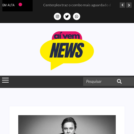
Microdados do Enem 2025 confirmam o ISO Colégio e Cursos entre as quatro melhores escolas da PB
Centerplex traz o combo mais aguardado dos oceanos para estreia de Moana
EM ALTA