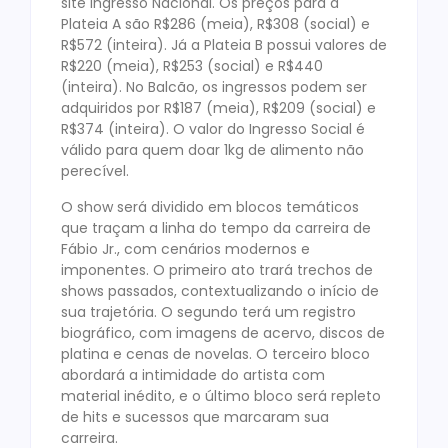
site Ingresso Nacional. Os preços para a
Plateia A são R$286 (meia), R$308 (social) e
R$572 (inteira). Já a Plateia B possui valores de
R$220 (meia), R$253 (social) e R$440
(inteira). No Balcão, os ingressos podem ser
adquiridos por R$187 (meia), R$209 (social) e
R$374 (inteira). O valor do Ingresso Social é
válido para quem doar 1kg de alimento não
perecível.
O show será dividido em blocos temáticos
que traçam a linha do tempo da carreira de
Fábio Jr., com cenários modernos e
imponentes. O primeiro ato trará trechos de
shows passados, contextualizando o início de
sua trajetória. O segundo terá um registro
biográfico, com imagens de acervo, discos de
platina e cenas de novelas. O terceiro bloco
abordará a intimidade do artista com
material inédito, e o último bloco será repleto
de hits e sucessos que marcaram sua
carreira.