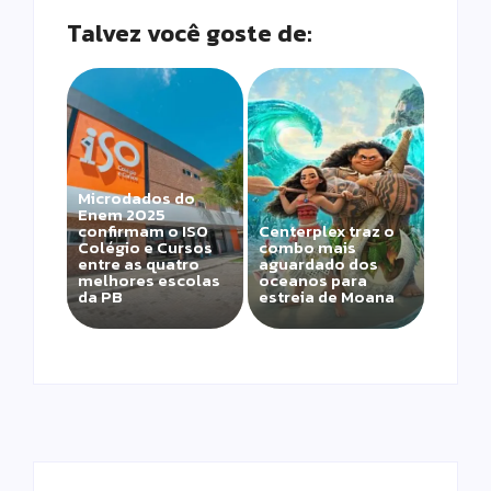
Talvez você goste de:
Microdados do
Enem 2025
confirmam o ISO
Centerplex traz o
Colégio e Cursos
combo mais
entre as quatro
aguardado dos
melhores escolas
oceanos para
da PB
estreia de Moana