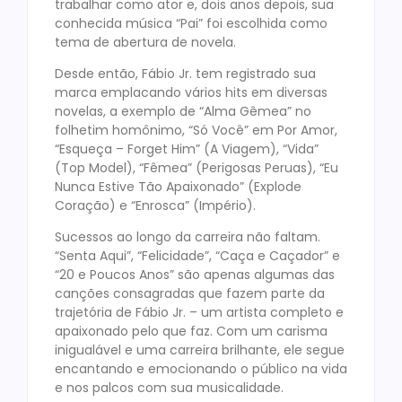
trabalhar como ator e, dois anos depois, sua
conhecida música “Pai” foi escolhida como
tema de abertura de novela.
Desde então, Fábio Jr. tem registrado sua
marca emplacando vários hits em diversas
novelas, a exemplo de “Alma Gêmea” no
folhetim homônimo, “Só Você” em Por Amor,
“Esqueça – Forget Him” (A Viagem), “Vida”
(Top Model), “Fêmea” (Perigosas Peruas), “Eu
Nunca Estive Tão Apaixonado” (Explode
Coração) e “Enrosca” (Império).
Sucessos ao longo da carreira não faltam.
“Senta Aqui”, “Felicidade”, “Caça e Caçador” e
“20 e Poucos Anos” são apenas algumas das
canções consagradas que fazem parte da
trajetória de Fábio Jr. – um artista completo e
apaixonado pelo que faz. Com um carisma
inigualável e uma carreira brilhante, ele segue
encantando e emocionando o público na vida
e nos palcos com sua musicalidade.