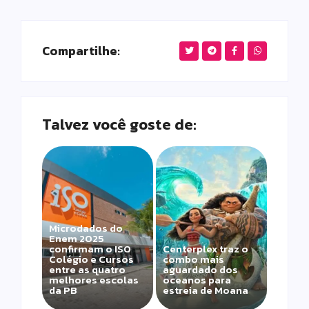
Compartilhe:
Talvez você goste de:
Microdados do
Enem 2025
confirmam o ISO
Centerplex traz o
Colégio e Cursos
combo mais
entre as quatro
aguardado dos
melhores escolas
oceanos para
da PB
estreia de Moana