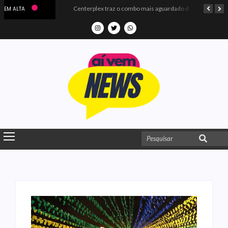
Microdados do Enem 2025 confirmam o ISO Colégio e Cursos entre as quatro melhores escolas da PB
Centerplex traz o combo mais aguardado dos oceanos para estreia de Moana
EM ALTA