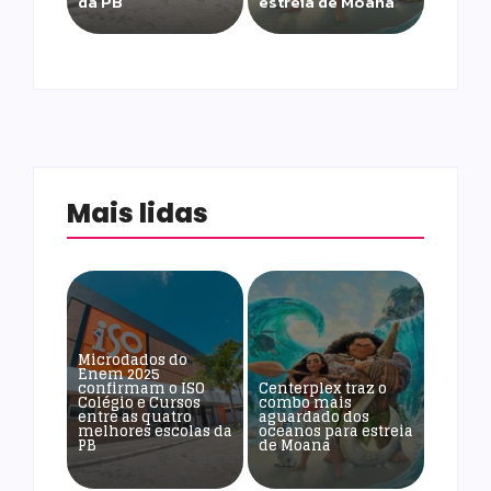
da PB
estreia de Moana
Mais lidas
Microdados do
Enem 2025
confirmam o ISO
Centerplex traz o
Colégio e Cursos
combo mais
entre as quatro
aguardado dos
melhores escolas da
oceanos para estreia
PB
de Moana