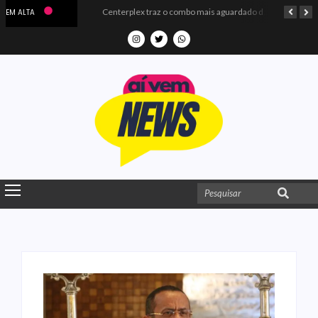
Microdados do Enem 2025 confirmam o ISO Colégio e Cursos entre as quatro melhores escolas da PB
Centerplex traz o combo mais aguardado dos oceanos para estreia de Moana
EM ALTA