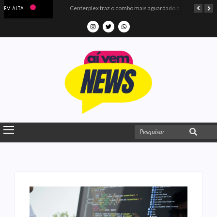
Microdados do Enem 2025 confirmam o ISO Colégio e Cursos entre as quatro melhores escolas da PB
Centerplex traz o combo mais aguardado dos oceanos para estreia de Moana
EM ALTA