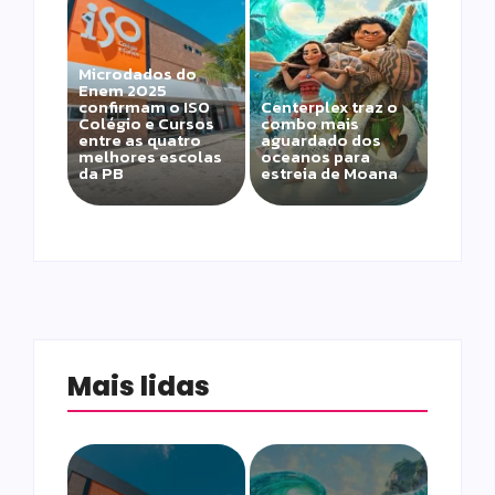
Microdados do
Enem 2025
confirmam o ISO
Centerplex traz o
Colégio e Cursos
combo mais
entre as quatro
aguardado dos
melhores escolas
oceanos para
da PB
estreia de Moana
Mais lidas