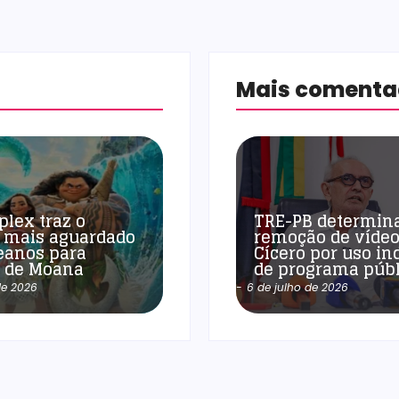
Mais coment
plex traz o
TRE-PB determin
 mais aguardado
remoção de vídeo
eanos para
Cícero por uso in
a de Moana
de programa públ
de 2026
-
6 de julho de 2026