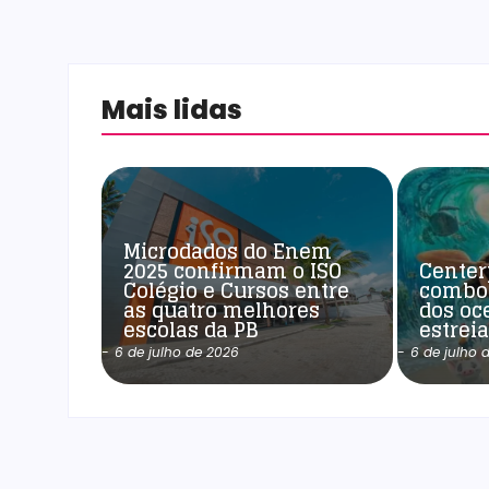
Mais lidas
Microdados do Enem
2025 confirmam o ISO
Center
Colégio e Cursos entre
combo
as quatro melhores
dos oc
escolas da PB
estrei
-
6 de julho de 2026
-
6 de julho 