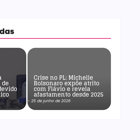
adas
a
Crise no PL: Michelle
 de
Bolsonaro expõe atrito
devido
com Flávio e revela
ico
afastamento desde 2025
-
25 de junho de 2026