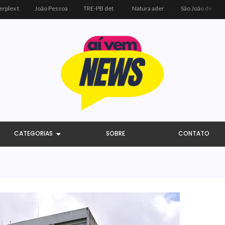
Centerplex traz o combo mais aguardado dos oceanos para estreia de Moana
João Pessoa recebe ação social do Sicredi e Visa para beneficiar crianças por meio do futebol
TRE-PB determina remoção de vídeo de Cícero por uso indevido de programa público
Natura adere à coalizão do Código de Defesa e Inclusão do Consumidor Negro
São João de Campina Grande bate recorde e reúne 3,4 milhões de pessoas em 2026
CATEGORIAS
SOBRE
CONTATO