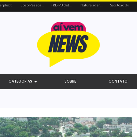
Centerplex traz o combo mais aguardado dos oceanos para estreia de Moana
João Pessoa recebe ação social do Sicredi e Visa para beneficiar crianças por meio do futebol
TRE-PB determina remoção de vídeo de Cícero por uso indevido de programa público
Natura adere à coalizão do Código de Defesa e Inclusão do Consumidor Negro
São João de Campina Grande bate recorde e reúne 3,4 milhões de pessoas em 2026
CATEGORIAS
SOBRE
CONTATO