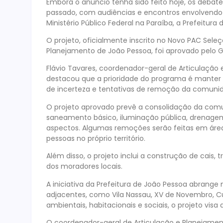
Embora o anúncio tenha sido feito hoje, os debate
passado, com audiências e encontros envolvendo a
Ministério Público Federal na Paraíba, a Prefeitu
O projeto, oficialmente inscrito no Novo PAC Sele
Planejamento de João Pessoa, foi aprovado pelo G
Flávio Tavares, coordenador-geral de Articulação e
destacou que a prioridade do programa é manter 
de incerteza e tentativas de remoção da comuni
O projeto aprovado prevê a consolidação da comun
saneamento básico, iluminação pública, drenagem 
aspectos. Algumas remoções serão feitas em área
pessoas no próprio território.
Além disso, o projeto inclui a construção de cais
dos moradores locais.
A iniciativa da Prefeitura de João Pessoa abra
adjacentes, como Vila Nassau, XV de Novembro, Cur
ambientais, habitacionais e sociais, o projeto visa
O coordenador-geral de Articulação e Planejamento