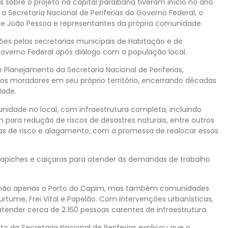
s sobre o projeto na capital paraibana tiveram início no ano
 Secretaria Nacional de Periferias do Governo Federal, o
ra de João Pessoa e representantes da própria comunidade.
ções pelas secretarias municipais de Habitação e de
overno Federal após diálogo com a população local.
 Planejamento da Secretaria Nacional de Periferias,
os moradores em seu próprio território, encerrando décadas
dade.
idade no local, com infraestrutura completa, incluindo
para redução de riscos de desastres naturais, entre outros
s de risco e alagamento, com a promessa de realocar essas
, trapiches e caiçaras para atender às demandas de trabalho
nge não apenas o Porto do Capim, mas também comunidades
tume, Frei Vital e Papelão. Com intervenções urbanísticas,
 atender cerca de 2.160 pessoas carentes de infraestrutura.
 da Secretaria Nacional de Periferias explicou que o