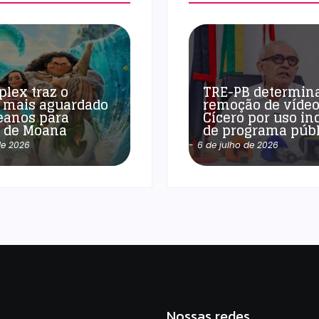
plex traz o
TRE-PB determin
 mais aguardado
remoção de vídeo
eanos para
Cícero por uso in
a de Moana
de programa públ
de 2026
-
6 de julho de 2026
Nossas redes