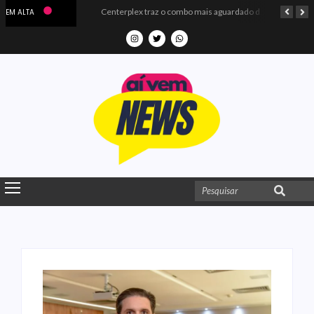
Microdados do Enem 2025 confirmam o ISO Colégio e Cursos entre as quatro melhores escolas da PB
Centerplex traz o combo mais aguardado dos oceanos para estreia de Moana
EM ALTA