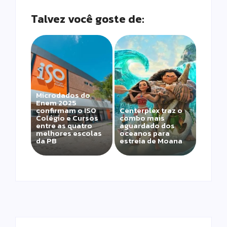
Talvez você goste de:
Microdados do
Enem 2025
confirmam o ISO
Centerplex traz o
Colégio e Cursos
combo mais
entre as quatro
aguardado dos
melhores escolas
oceanos para
da PB
estreia de Moana