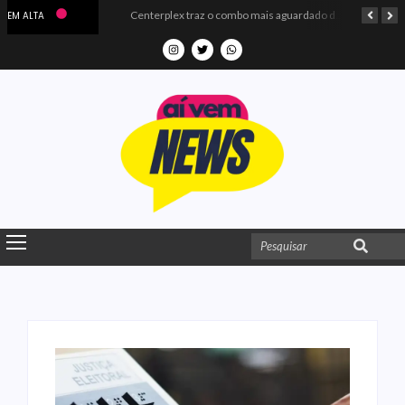
Microdados do Enem 2025 confirmam o ISO Colégio e Cursos entre as quatro melhores escolas da PB
Centerplex traz o combo mais aguardado dos oceanos para estreia de Moana
EM ALTA