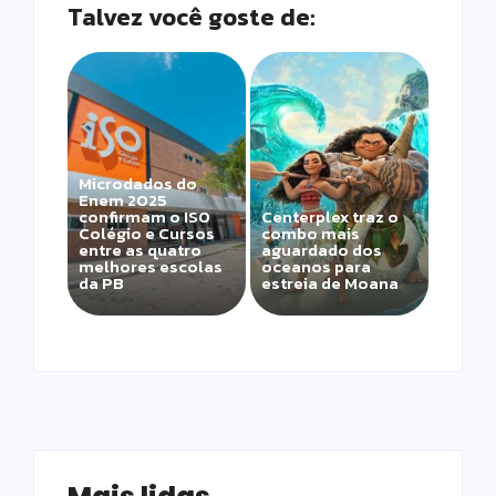
Talvez você goste de:
Microdados do
Enem 2025
confirmam o ISO
Centerplex traz o
Colégio e Cursos
combo mais
entre as quatro
aguardado dos
melhores escolas
oceanos para
da PB
estreia de Moana