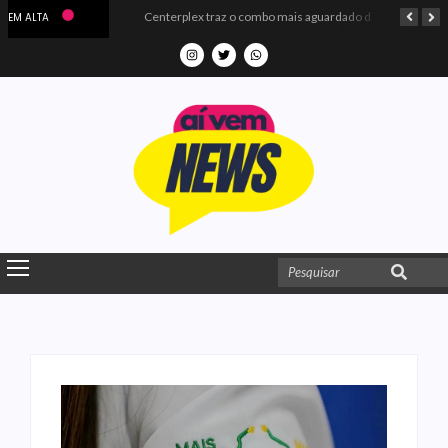
Microdados do Enem 2025 confirmam o ISO Colégio e Cursos entre as quatro melhores escolas da PB
Centerplex traz o combo mais aguardado dos oceanos para estreia de Moana
EM ALTA