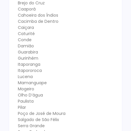
Brejo do Cruz
Caaporã
Cahoeira dos Índios
Cacimba de Dentro
Caiçara
Caturité
Conde
Damião
Guarabira
Gurinhém
Itaporanga
Itapororoca
Lucena
Mamanguape
Mogeiro
Olho D’água
Paulista
Pilar
Poço de José de Moura
Salgado de São Félix
Serra Grande