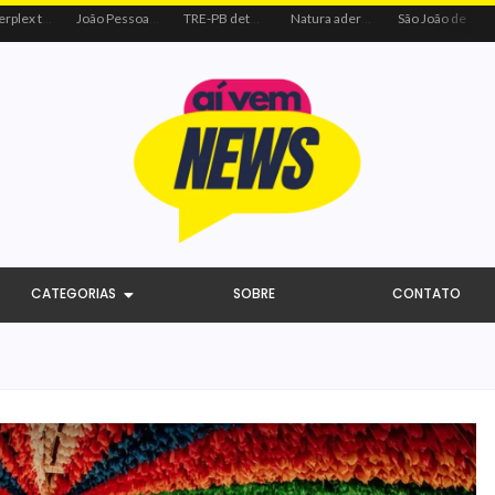
Centerplex traz o combo mais aguardado dos oceanos para estreia de Moana
João Pessoa recebe ação social do Sicredi e Visa para beneficiar crianças por meio do futebol
TRE-PB determina remoção de vídeo de Cícero por uso indevido de programa público
Natura adere à coalizão do Código de Defesa e Inclusão do Consumidor Negro
São João de Campina Grande bate recorde e reúne 3,4 milhões de pessoas em 2026
CATEGORIAS
SOBRE
CONTATO