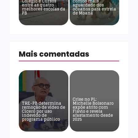
Colégio e Cursos
combo mais
entre as quatro
aguardado dos
melhores escolas da
oceanos para estreia
PB
de Moana
Mais comentadas
Crise no PL:
TRE-PB determina
Michelle Bolsonaro
remoção de vídeo de
expõe atrito com
Cícero por uso
Flávio e revela
indevido de
afastamento desde
programa público
2025