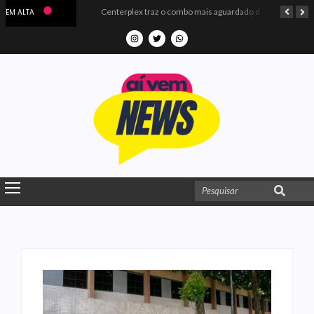
Microdados do Enem 2025 confirmam o ISO Colégio e Cursos entre as quatro melhores escolas da PB
Centerplex traz o combo mais aguardado dos oceanos para estreia de Moana
EM ALTA