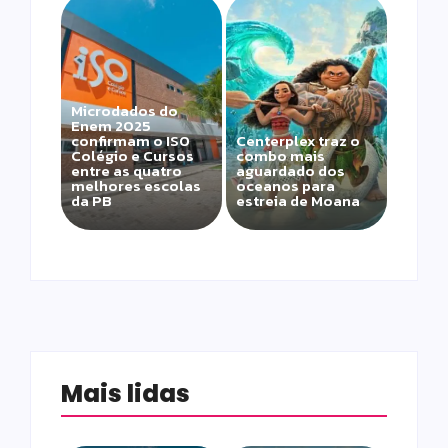
Microdados do
Enem 2025
confirmam o ISO
Centerplex traz o
Colégio e Cursos
combo mais
entre as quatro
aguardado dos
melhores escolas
oceanos para
da PB
estreia de Moana
Mais lidas