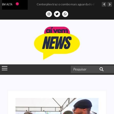
Microdados do Enem 2025 confirmam o ISO Colégio e Cursos entre as quatro melhores escolas da PB
Centerplex traz o combo mais aguardado dos oceanos para estreia de Moana
EM ALTA