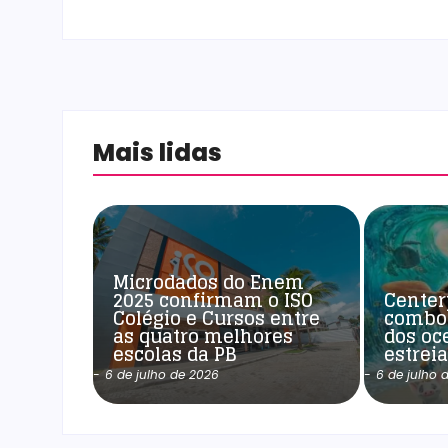
Mais lidas
Microdados do Enem
2025 confirmam o ISO
Center
Colégio e Cursos entre
combo
as quatro melhores
dos oc
escolas da PB
estrei
-
6 de julho de 2026
-
6 de julho 