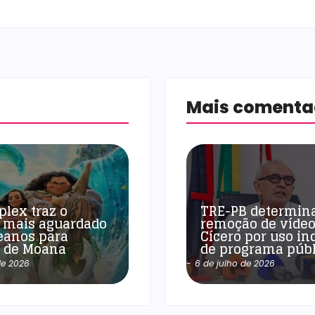
Mais coment
plex traz o
TRE-PB determin
 mais aguardado
remoção de vídeo
eanos para
Cícero por uso in
a de Moana
de programa públ
de 2026
-
6 de julho de 2026