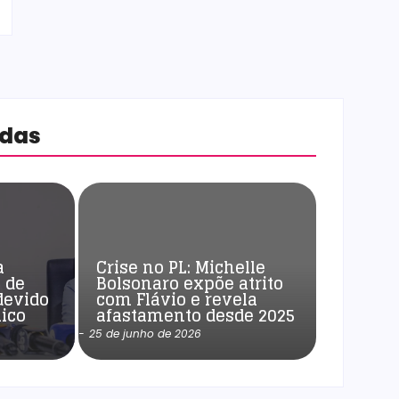
adas
a
Crise no PL: Michelle
 de
Bolsonaro expõe atrito
devido
com Flávio e revela
ico
afastamento desde 2025
-
25 de junho de 2026