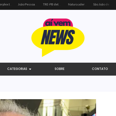
Centerplex traz o combo mais aguardado dos oceanos para estreia de Moana
João Pessoa recebe ação social do Sicredi e Visa para beneficiar crianças por meio do futebol
TRE-PB determina remoção de vídeo de Cícero por uso indevido de programa público
Natura adere à coalizão do Código de Defesa e Inclusão do Consumidor Negro
São João de Campina Grande bate recorde e reúne 3,4 milhões de pessoas em 2026
CATEGORIAS
SOBRE
CONTATO