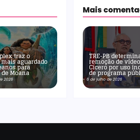
Mais coment
plex traz o
TRE-PB determin
 mais aguardado
remoção de vídeo
eanos para
Cícero por uso in
a de Moana
de programa públ
de 2026
-
6 de julho de 2026