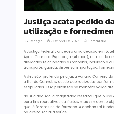
Justiça acata pedido d
utilização e fornecime
Redação
9 De Abril De 2024
Comentário
Por:
A Justiça Federal concedeu uma decisão em tutela
Apoio Cannabis Esperança (Abrace), com sede em 
atividades relacionadas à Cannabis, incluindo o cu
transporte, guarda, dispensa, importação, forneci
A decisão, proferida pela juíza Adriana Carneiro
a flor da Cannabis, desde que realizadas conform
estipuladas. Essa permissão se mantém válida até
Na sua decisão, a magistrada ressaltou que o uso
para fins recreativos ou ilícitos, mas sim com o o
que já fazem uso do fármaco. A decisão foi fund
no direito social à saúde.