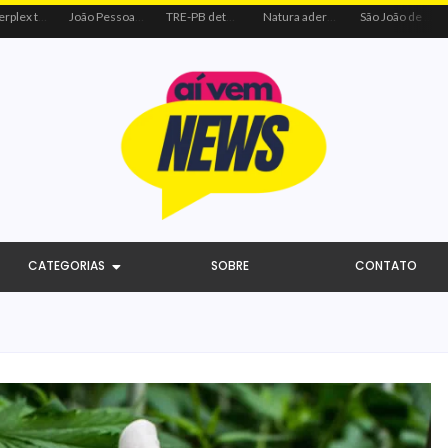
Centerplex traz o combo mais aguardado dos oceanos para estreia de Moana
João Pessoa recebe ação social do Sicredi e Visa para beneficiar crianças por meio do futebol
TRE-PB determina remoção de vídeo de Cícero por uso indevido de programa público
Natura adere à coalizão do Código de Defesa e Inclusão do Consumidor Negro
São João de Campina Grande bate recorde e reúne 3,4 milhões de pessoas em 2026
CATEGORIAS
SOBRE
CONTATO