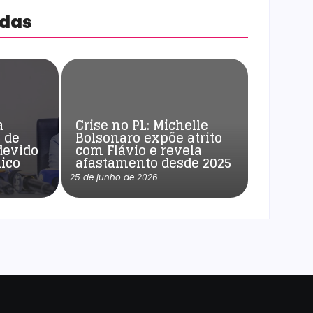
adas
a
Crise no PL: Michelle
 de
Bolsonaro expõe atrito
devido
com Flávio e revela
ico
afastamento desde 2025
-
25 de junho de 2026