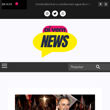
Microdados do Enem 2025 confirmam o ISO Colégio e Cursos entre as quatro melhores escolas da PB
Centerplex traz o combo mais aguardado dos oceanos para estreia de Moana
EM ALTA