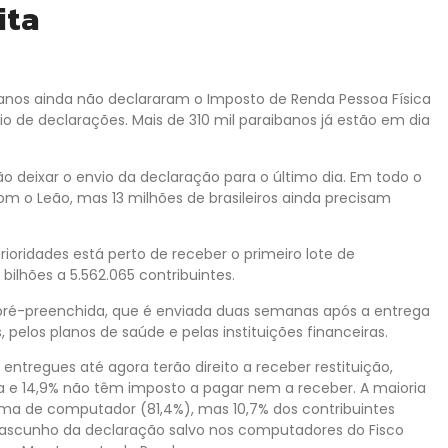
ita
banos ainda não declararam o Imposto de Renda Pessoa Física
vio de declarações. Mais de 310 mil paraibanos já estão em dia
ão deixar o envio da declaração para o último dia. Em todo o
m o Leão, mas 13 milhões de brasileiros ainda precisam
ioridades está perto de receber o primeiro lote de
5 bilhões a 5.562.065 contribuintes.
pré-preenchida, que é enviada duas semanas após a entrega
elos planos de saúde e pelas instituições financeiras.
entregues até agora terão direito a receber restituição,
 e 14,9% não têm imposto a pagar nem a receber. A maioria
ama de computador (81,4%), mas 10,7% dos contribuintes
rascunho da declaração salvo nos computadores do Fisco