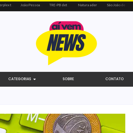
Centerplex traz o combo mais aguardado dos oceanos para estreia de Moana
João Pessoa recebe ação social do Sicredi e Visa para beneficiar crianças por meio do futebol
TRE-PB determina remoção de vídeo de Cícero por uso indevido de programa público
Natura adere à coalizão do Código de Defesa e Inclusão do Consumidor Negro
São João de Campina Grande bate recorde e reúne 3,4 milhões de pessoas em 2026
CATEGORIAS
SOBRE
CONTATO