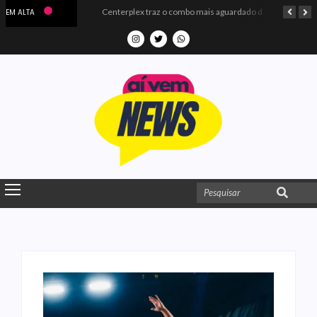
Microdados do Enem 2025 confirmam o ISO Colégio e Cursos entre as quatro melhores escolas da PB
Centerplex traz o combo mais aguardado dos oceanos para estreia de Moana
EM ALTA