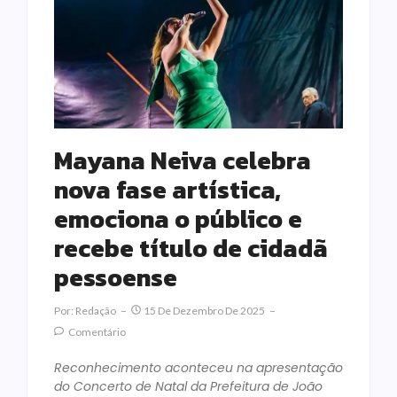
Mayana Neiva celebra
nova fase artística,
emociona o público e
recebe título de cidadã
pessoense
Por:
Redação
15 De Dezembro De 2025
Comentário
Reconhecimento aconteceu na apresentação
do Concerto de Natal da Prefeitura de João