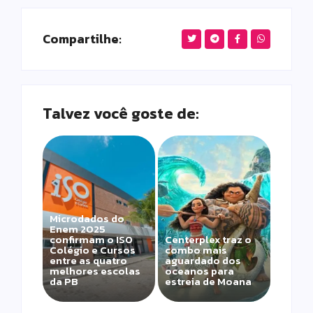
Compartilhe:
Talvez você goste de:
Microdados do
Enem 2025
confirmam o ISO
Centerplex traz o
Colégio e Cursos
combo mais
entre as quatro
aguardado dos
melhores escolas
oceanos para
da PB
estreia de Moana