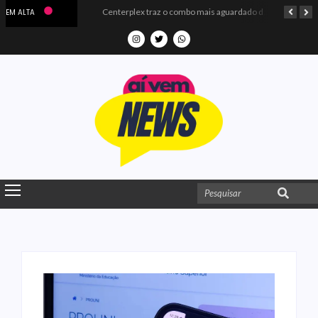
Microdados do Enem 2025 confirmam o ISO Colégio e Cursos entre as quatro melhores escolas da PB
Centerplex traz o combo mais aguardado dos oceanos para estreia de Moana
EM ALTA