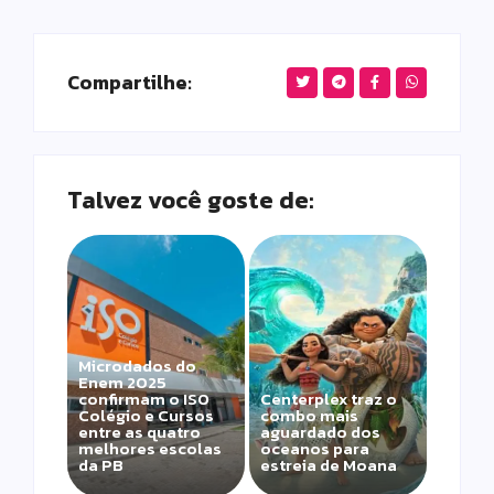
Compartilhe:
Talvez você goste de:
Microdados do
Enem 2025
confirmam o ISO
Centerplex traz o
Colégio e Cursos
combo mais
entre as quatro
aguardado dos
melhores escolas
oceanos para
da PB
estreia de Moana